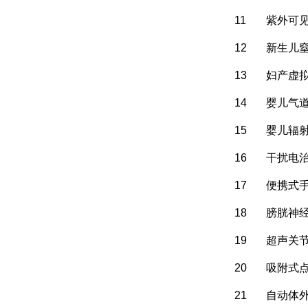
11
紫外可
12
新生儿
13
妇产虚
14
婴儿气
15
婴儿辐
16
干扰电
17
便携式
18
膀胱神
19
超声关
20
吸附式
21
自动体