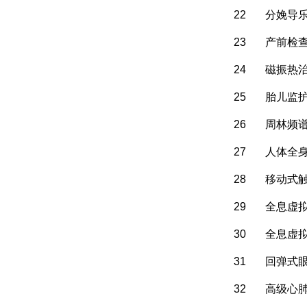
22
分娩导
23
产前检
24
磁振热
25
胎儿监
26
周林频
27
人体全
28
移动式
29
全息虚
30
全息虚拟
31
回弹式
32
高级心