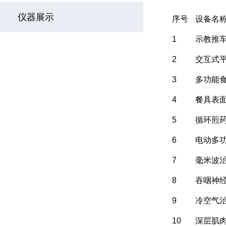
仪器展示
序号
设备名
1
示教推
2
交互式
3
多功能
4
餐具表
5
循环煎
6
电动多
7
毫米波
8
吞咽神
9
冷空气
10
深层肌