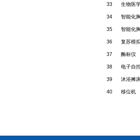
33
生物医学
34
智能化
35
智能化
36
复苏模
37
酶标仪
38
电子自
39
沐浴摊
40
移位机