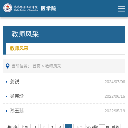
教师风采
教师风采
当前位置：
首页
>
教师风采
姜锐
2024/07/06
吴宪玲
2022/06/15
孙玉翡
2022/05/19
共43条
上页
1
2
3
4
5
下页
5/5
到第
页
跳转