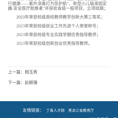
行健康——紫外消毒灯为您护航”、新型小儿输液固定
器
-
安全医疗助推者”并获批省级一般项目，立项结题；
年荣获校级高校教师教学创新大赛三等奖
；
2023
2023
年
荣获校级就业工作先进个人荣誉称号；
2023
年
荣获校级专业实践学期优秀指导教师；
2023
年
荣获校级创新创业优秀指导教师。
上一篇：
相玉秀
下一篇：
赵颖珊
友情链接：
丁香人才网
黑龙江省教育厅