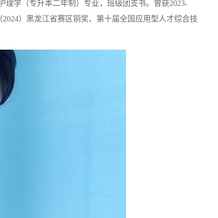
3级护理学（专升本二年制）专业，班级团支书。曾获2023-
赛（2024）黑龙江省赛区铜奖、第十届全国应用型人才综合技