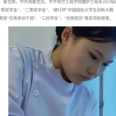
，蒙古族，中共预备党员。齐齐哈尔工程学院康护工程系
202
“一等奖学金”、“二等奖学金”、“建行杯”中国国际大学生创新大
荣获“优秀参训干部”、“三好学生”、“优秀团员”等奖项和荣誉。