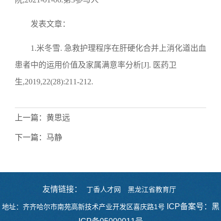
发表文章：
1
.
米冬雪
. 急救护理程序在肝硬化合并上消化道出血
患者中的运用价值及家属满意率分析[J].
医药卫
生
,2
019
,22(28):211-212.
上一篇：
黄思远
下一篇：
马静
友情链接：
丁香人才网
黑龙江省教育厅
ICP备案号：黑
地址：齐齐哈尔市南苑高新技术产业开发区喜庆路1号